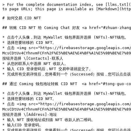
> For the complete documentation index, see [llms.txt](
to page URLs; this page is available as [Markdown](http
# 如何交易 CID NFT

## 转账 CID NFT 给 Coming Chat 好友 <a href="#zhuan-zhang-c
* 点击个人头像，到达 MyWallet 钱包界面并选择 (NFTs)-NFT钱包。

* 选择您要转移的 CID NFT。

* 点击 <img src="https://firebasestorage.googleapis.com/
McsCDtUv4CYhnvmFCFn%2F%E5%BE%AE%E4%BF%A1%E5%9B%BE%E7%8
按钮并选择 \[Contacts]-联系人

* 从您的联系人中选择 NFT 收款人。

* 输入 CID 登录密码后，NFT 交易申请就提交了。

* 完成所有交易详情后，您将看到一个（Successed）按钮，您可以点击
## 通过 Coming 钱包地址转账 CID NFT  <a href="#tong-guo-comin
* 点击个人头像，到达 MyWallet 钱包界面并选择 (NFTs)-NFT钱包。

* 选择您要转移的 CID NFT。

* 点击 <img src="https://firebasestorage.googleapis.com/
McsCDtUv4CYhnvmFCFn%2F%E5%BE%AE%E4%BF%A1%E5%9B%BE%E7%8
按钮并选择 \[Address]-地址

* 输入 NFT 接收地址或扫描 NFT 收款人的二维码。

* 输入CID 登录密码。

* 完成所有交易详情后，您将看到一个（Successed）按钮，您可以点击