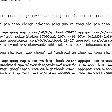
n-jiao-cheng" id="zhuan-zhang-cid-nft-shi-pin-jiao-chen
in-jiao-cheng" id="ios-ping-guo-xi-tong-shi-pin-jiao-c
age.googleapis.com/v0/b/gitbook-28427.appspot.com/o/ass
p4?alt=media\&token=37095aa1-2b7c-4463-97e4-0c1dd5841e36
.googleapis.com/v0/b/gitbook-28427.appspot.com/o/asset
4?alt=media\&token=6cd2fadd-f8d7-4fa1-9741-bd86c8ea7c7c)

-shi-pin-jiao-cheng" id="android-an-zhuo-xi-tong-shi-p
age.googleapis.com/v0/b/gitbook-28427.appspot.com/o/ass
0Android.mp4?alt=media\&token=f3c48ef2-3194-4557-b701-44
e.googleapis.com/v0/b/gitbook-28427.appspot.com/o/asse
Android.mp4?alt=media\&token=ab5860fe-17bb-49a7-bdd4-098