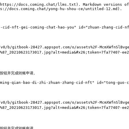
https://docs.coming.chat/llms.txt). Markdown versions of
s://docs.coming.chat/yong-hu-shou-ce/untitled-12.md).

id-nft-gei-coming-chat-hao-you" id="zhuan-zhang-cid-nft
v0/b/gitbook-28427.appspot.com/o/assets%2F-McmXWfnSlBvge
9%87_20210623173017.jpg?alt=media&#x26;token=7fa77407-ee
该按钮并完成转账申请。

g-qian-bao-di-zhi-zhuan-zhang-cid-nft" id="tong-guo-com
v0/b/gitbook-28427.appspot.com/o/assets%2F-McmXWfnSlBvge
9%87_20210623173017.jpg?alt=media&#x26;token=7fa77407-ee
该按钮并完成转账申请。
