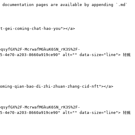
 documentation pages are available by appending `.md` 
-gei-coming-chat-hao-you"></a>

qsyfGX%2F-McrwafMGkuK6SN_rK3S%2F-
25-4e70-a203-8660a919ce90" alt="" data-size="line"> 转账
ing-qian-bao-di-zhi-zhuan-zhang-cid-nft"></a>

qsyfGX%2F-McrwafMGkuK6SN_rK3S%2F-
25-4e70-a203-8660a919ce90" alt="" data-size="line"> 转账