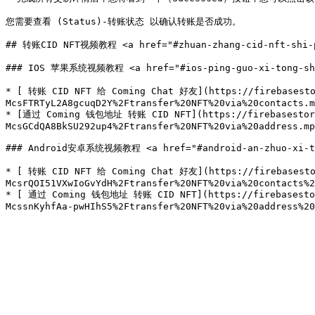
您需要查看 (Status)-转账状态 以确认转账是否成功。

## 转账CID NFT视频教程 <a href="#zhuan-zhang-cid-nft-shi-pi
### IOS 苹果系统视频教程 <a href="#ios-ping-guo-xi-tong-shi-p
* [ 转账 CID NFT 给 Coming Chat 好友](https://firebasestor
McsFTRTyL2A8gcuqD2Y%2Ftransfer%20NFT%20via%20contacts.m
* [通过 Coming 钱包地址 转账 CID NFT](https://firebasestorage
McsGCdQA8BkSU292up4%2Ftransfer%20NFT%20via%20address.mp
### Android安卓系统视频教程 <a href="#android-an-zhuo-xi-tong
* [ 转账 CID NFT 给 Coming Chat 好友](https://firebasestor
McsrQOI51VXwIoGvYdH%2Ftransfer%20NFT%20via%20contacts%2
* [ 通过 Coming 钱包地址 转账 CID NFT](https://firebasestorag
McssnKyhfAa-pwHIhS5%2Ftransfer%20NFT%20via%20address%20