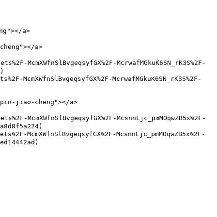
g"></a>

heng"></a>

ets%2F-McmXWfnSlBvgeqsyfGX%2F-McrwafMGkuK6SN_rK3S%2F-
)

s%2F-McmXWfnSlBvgeqsyfGX%2F-McrwafMGkuK6SN_rK3S%2F-
in-jiao-cheng"></a>

ets%2F-McmXWfnSlBvgeqsyfGX%2F-McsnnLjc_pmMOqwZB5x%2F-
a8d8f5a224)

ts%2F-McmXWfnSlBvgeqsyfGX%2F-McsnnLjc_pmMOqwZB5x%2F-
ed14442ad)
