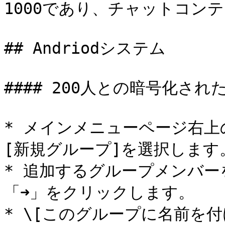
1000であり、チャットコン
## Andriodシステム

#### 200人との暗号化さ
* メインメニューページ右上
[新規グループ]を選択します。
* 追加するグループメンバ
「➜」をクリックします。

* \[このグループに名前を