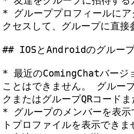
* 友達をグループに招待する
* グループプロフィールにア
クセスして、グループに直接参
## IOSとAndroidのグルー
* 最近のComingChat
ことはできません。 グルー
クまたはグループQRコードま
* グループのメンバーを表
トプロファイルを表示できま