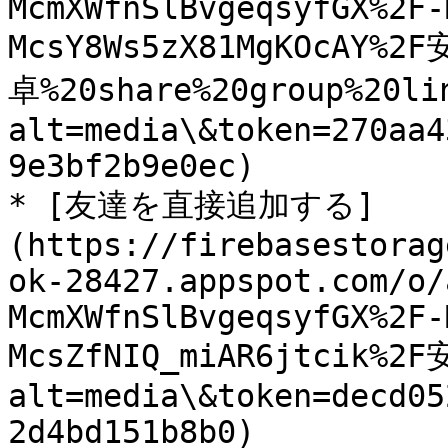
McmXWfnSlBvgeqsyfGX%2F-
McsY8Ws5zX81MgKOcAY%2F
卓%20share%20group%20li
alt=media\&token=270aa4
9e3bf2b9e0ec)

* [友達を直接追加する]
(https://firebasestorag
ok-28427.appspot.com/o/
McmXWfnSlBvgeqsyfGX%2F-
McsZfNIQ_miAR6jtcik%
alt=media\&token=decd05
2d4bd151b8b0)
