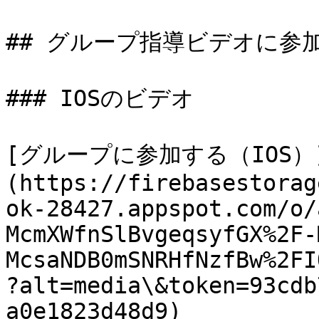
## グループ指導ビデオに参加
### IOSのビデオ

[グループに参加する（IOS）
(https://firebasestorag
ok-28427.appspot.com/o/
McmXWfnSlBvgeqsyfGX%2F-
McsaNDB0mSNRHfNzfBw%2FI
?alt=media\&token=93cdb
a0e1823d48d9)
