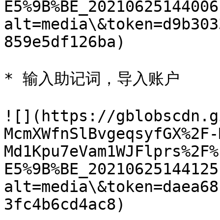
E5%9B%BE_20210625144006
alt=media\&token=d9b303
859e5df126ba)

* 输入助记词，导入账户

![](https://gblobscdn.g
McmXWfnSlBvgeqsyfGX%2F-
Md1Kpu7eVam1WJFlprs%2F%
E5%9B%BE_20210625144125
alt=media\&token=daea68
3fc4b6cd4ac8)
