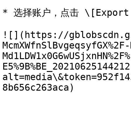
* 选择账户，点击 \[Export 
![](https://gblobscdn.g
McmXWfnSlBvgeqsyfGX%2F-
Md1LDW1x0G6wUSjxnHN%2F%
E5%9B%BE_20210625144212
alt=media\&token=952f14
8b656c263aca)
