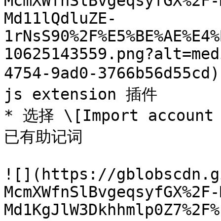
McmXWfnSlBvgeqsyfGX%2F-
Md11lQdluZE-
1rNsS90%2F%E5%BE%AE%E4%
10625143559.png?alt=med
4754-9ad0-3766b56d55
js extension 插件

* 选择 \[Import account
已有助记词

![](https://gblobscdn.g
McmXWfnSlBvgeqsyfGX%2F-
Md1KgJlW3Dkhhmlp0Z7%2F%