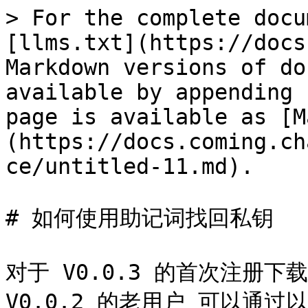
> For the complete docu
[llms.txt](https://docs
Markdown versions of do
available by appending 
page is available as [M
(https://docs.coming.ch
ce/untitled-11.md).

# 如何使用助记词找回私钥

对于 V0.0.3 的首次注册下载
V0.0.2 的老用户 可以通过以下