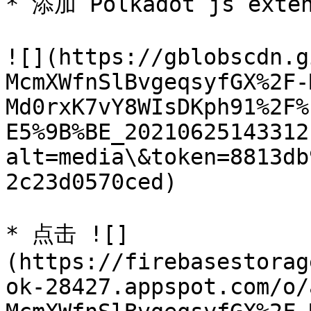
* 添加 Polkadot js exte
![](https://gblobscdn.g
McmXWfnSlBvgeqsyfGX%2F-
Md0rxK7vY8WIsDKph91%2F%
E5%9B%BE_20210625143312
alt=media\&token=8813db
2c23d0570ced)

* 点击 ![]
(https://firebasestorag
ok-28427.appspot.com/o/