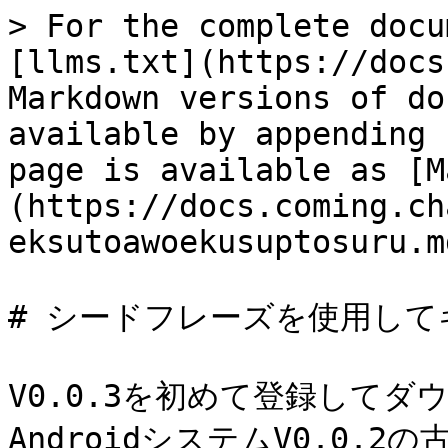
> For the complete docu
[llms.txt](https://docs
Markdown versions of do
available by appending 
page is available as [M
(https://docs.coming.ch
eksutoawoekusuptosuru.md
# シードフレーズを使用して
V0.0.3を初めて登録して
AndroidシステムV0.0.